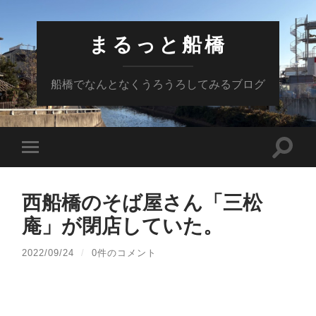
まるっと船橋
船橋でなんとなくうろうろしてみるブログ
検
モ
索
バ
フ
イ
ィ
ル
ー
西船橋のそば屋さん「三松
メ
ル
ニ
ド
庵」が閉店していた。
ュ
を
ー
切
を
り
2022/09/24
/
0件のコメント
切
替
り
え
替
る
え
る