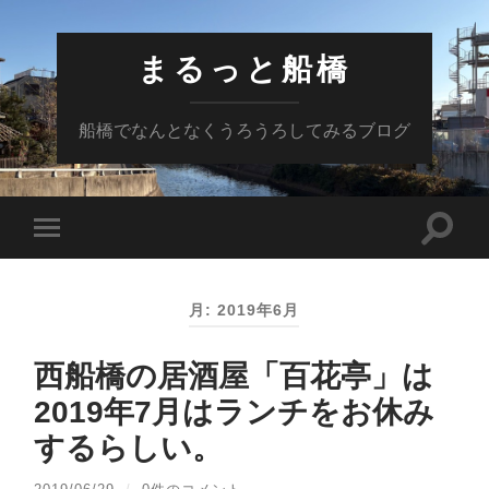
まるっと船橋
船橋でなんとなくうろうろしてみるブログ
検
モ
索
バ
フ
イ
ィ
ル
ー
月:
2019年6月
メ
ル
ニ
ド
ュ
を
ー
西船橋の居酒屋「百花亭」は
切
を
り
切
2019年7月はランチをお休み
替
り
え
替
するらしい。
る
え
る