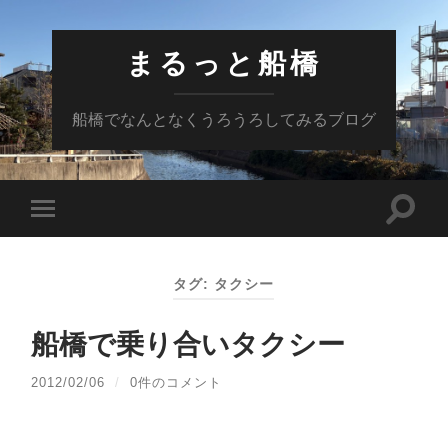
まるっと船橋
船橋でなんとなくうろうろしてみるブログ
検
モ
索
バ
フ
イ
ィ
ル
ー
タグ:
タクシー
メ
ル
ニ
ド
ュ
を
ー
船橋で乗り合いタクシー
切
を
り
切
替
り
2012/02/06
/
0件のコメント
え
替
る
え
る