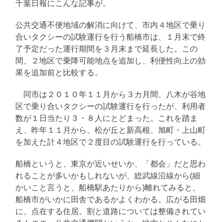
千葉日報にこんな記事が。
公共交通不便地域の解消に向けて、市内４地区で乗り
合いタクシーの試験運行を行う船橋市は、１月末で終
了予定だった運行期間を３月末まで延長した。この
間、２地区で乗降可能地点を追加し、利便性向上の効
果を追加前と比較する。
同市は２０１０年１１月から３カ月間、八木が谷地
区で乗り合いタクシーの試験運行を行ったが、利用者
数が１日当たり３・８人にとどまった。これを踏ま
え、昨年１１月から、松が丘と新高根、旭町・上山町
を加えた計４地区で２度目の試験運行を行っている。
船橋というと、東京が近いせいか、「都会」だと思わ
れることが多いかもしれないが、総武線沿線から(細
かいこと言うと、船橋駅あたりから)離れてみると、
船橋市がいかに田舎であるかよくわかる。広がる田畑
に、点在する住居。割と道路については整備されてい