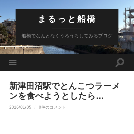
まるっと船橋
船橋でなんとなくうろうろしてみるブログ
検
モ
索
バ
フ
イ
ィ
ル
ー
新津田沼駅でとんこつラーメ
メ
ル
ニ
ド
ンを食べようとしたら…
ュ
を
ー
切
を
り
2016/01/05
/
0件のコメント
切
替
り
え
替
る
え
る