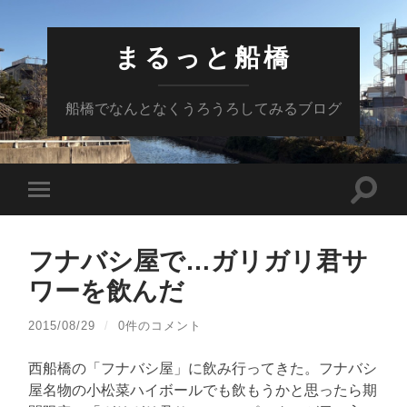
まるっと船橋
船橋でなんとなくうろうろしてみるブログ
検
モ
索
バ
フ
イ
ィ
ル
ー
フナバシ屋で…ガリガリ君サ
メ
ル
ニ
ド
ワーを飲んだ
ュ
を
ー
切
を
り
2015/08/29
/
0件のコメント
切
替
り
え
替
西船橋の「フナバシ屋」に飲み行ってきた。フナバシ
る
え
屋名物の小松菜ハイボールでも飲もうかと思ったら期
る