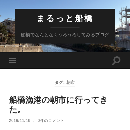
まるっと船橋
船橋でなんとなくうろうろしてみるブログ
検
モ
索
バ
フ
イ
ィ
ル
ー
タグ:
朝市
メ
ル
ニ
ド
ュ
を
ー
船橋漁港の朝市に行ってき
切
を
り
切
た。
替
り
え
替
る
え
2016/11/19
/
0件のコメント
る