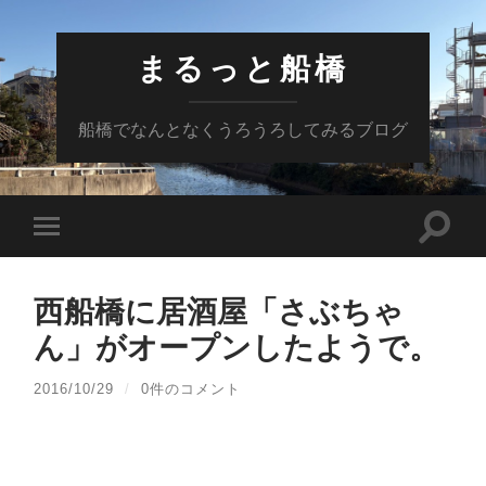
まるっと船橋
船橋でなんとなくうろうろしてみるブログ
検
モ
索
バ
フ
イ
ィ
ル
ー
西船橋に居酒屋「さぶちゃ
メ
ル
ニ
ド
ん」がオープンしたようで。
ュ
を
ー
切
を
り
2016/10/29
/
0件のコメント
切
替
り
え
替
る
え
る