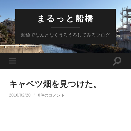
まるっと船橋
船橋でなんとなくうろうろしてみるブログ
検
モ
索
バ
フ
イ
ィ
ル
ー
キャベツ畑を見つけた。
メ
ル
ニ
ド
ュ
2010/02/20
/
0件のコメント
を
ー
切
を
り
切
替
り
え
替
る
え
る