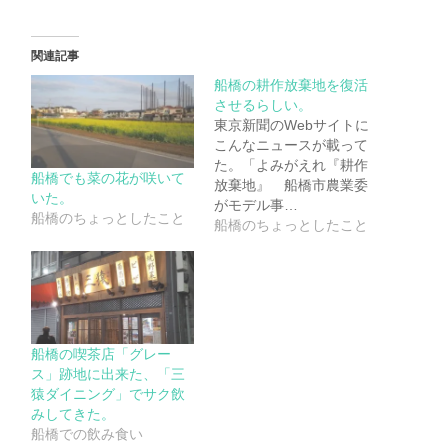
関連記事
船橋の耕作放棄地を復活
させるらしい。
東京新聞のWebサイトに
こんなニュースが載って
た。「よみがえれ『耕作
船橋でも菜の花が咲いて
放棄地』 船橋市農業委
いた。
がモデル事…
船橋のちょっとしたこと
船橋のちょっとしたこと
船橋の喫茶店「グレー
ス」跡地に出来た、「三
猿ダイニング」でサク飲
みしてきた。
船橋での飲み食い